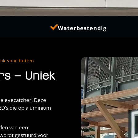
Waterbestendig
ok voor buiten
»
rs – Uniek
te eyecatcher! Deze
ED’s die op aluminium
den van een
n wordt gestuurd voor