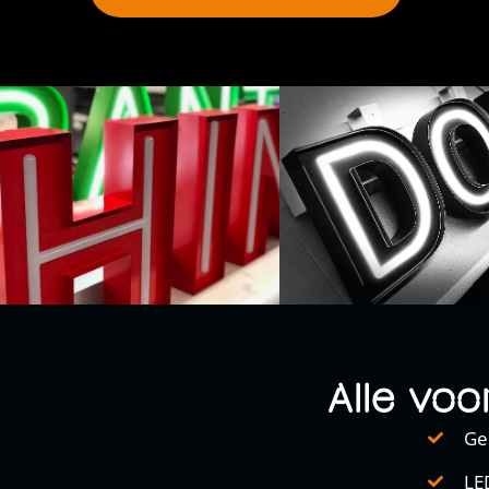
Alle vo
Ge
LED