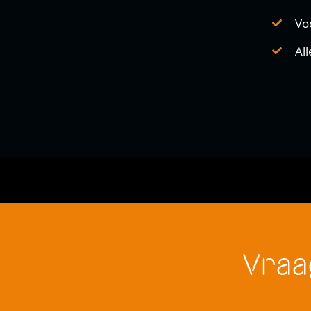
Vo
All
Vraa